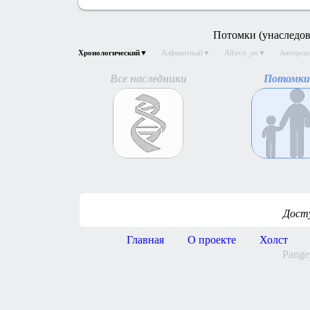
Потомки (унаследов
Хронологический▼
Алфавитный▼
Alfavit_en▼
Авторс
Все наследники
Потомки
Дост
Главная
О проекте
Холст
Pange