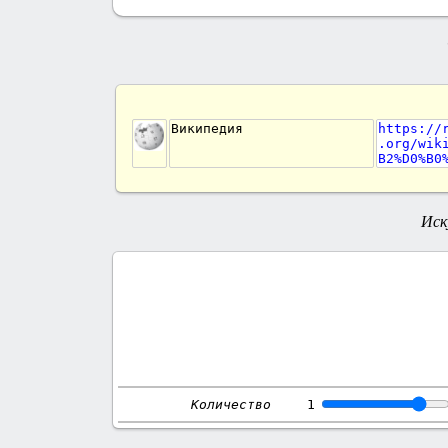
Википедия
https://
.org/wik
B2%D0%B0
Иск
Количество
1