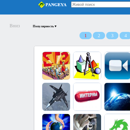
Вниз
Популярность▼
1
2
3
4