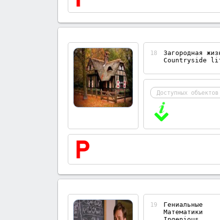
Загородная жиз
18
Countryside li
Доступных объектов
Гениальные
19
Математики
Ingenious