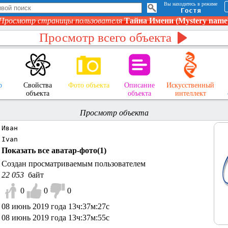
Вы находитесь в режиме
Гостя
Просмотр страницы пользователя
Тайна Имени (Mystery name
Просмотр всего объекта
р
Свойства
Фото объекта
Описание
Искусственный
в
объекта
объекта
интеллект
Просмотр объекта
Иван
Ivan
Показать все аватар-фото(
1
)
Создан просматриваемым пользователем
22 053
байт
0
0
0
08 июнь 2019 года 13ч:37м:27с
08 июнь 2019 года 13ч:37м:55с