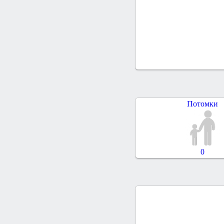
Потомки
0