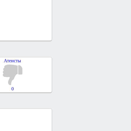
Атеисты
0