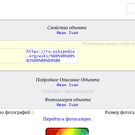
Свойства объекта
Иван Ivan
Развлекательные свойств
https://ru.wikipedia
.org/wiki/%D0%98%D0%
B2%D0%B0%D0%BD
Подробное Описание Объекта
Иван Ivan
Описание отсутствует
Фотогалерея объекта
Иван Ivan
во фотографий
0
Размер фотог
Перейти к фотогалерее