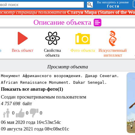
Вы находитесь в режиме
Гостя
осмотр страницы пользователя
Статуи Мира (Statues of the Wo
Описание объекта
р
Весь объект
Свойства
Фото объекта
Искусственный
в
объекта
интеллект
Просмотр объекта
Монумент Африканского возрождения. Дакар Сенегал.
African Renaissance Monument. Dakar Senegal.
Показать все аватар-фото(
1
)
Создан просматриваемым пользователем
4 757 698
байт
0
0
0
06 мая 2020 года 16ч:53м:54с
09 августа 2021 года 08ч:08м:01с