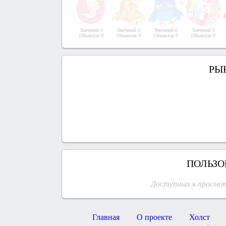
Значений 0
Значений 0
Значений 0
Значений 0
Объектов 0
Объектов 0
Объектов 0
Объектов 0
РЫ
ПОЛЬЗО
Доступных к просм
Главная
О проекте
Холст