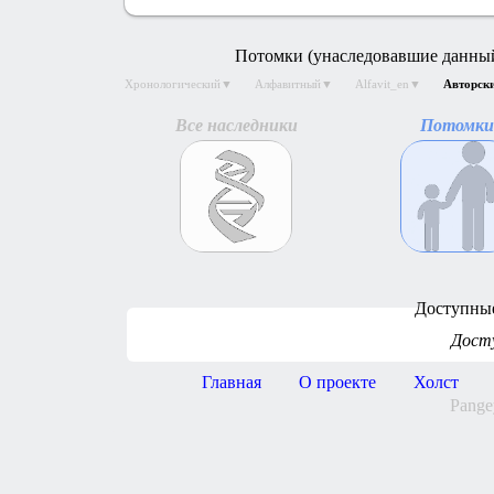
Потомки (унаследовавшие данный
Хронологический▼
Алфавитный▼
Alfavit_en▼
Авторск
Все наследники
Потомки
Доступны
Дост
Главная
О проекте
Холст
Pange