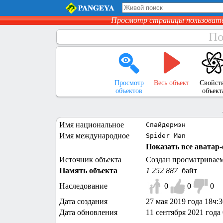
Просмотр страницы пользоват
По
Просмотр
Весь объект
Свойст
объектов
объект
Имя национальное
Спайдермэн
Имя международное
Spider Man
Показать все аватар-
Источник объекта
Создан просматривае
Память объекта
1 252 887
байт
Наследование
0
0
0
Дата создания
27 мая 2019 года 18ч:
Дата обновления
11 сентября 2021 года