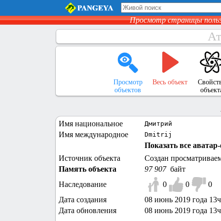
Просмотр страницы поль
Ат
Просмотр
Весь объект
Свойст
объектов
объект
Имя национальное
Дмитрий
Имя международное
Dmitrij
Показать все аватар-
Источник объекта
Создан просматривае
Память объекта
97 907
байт
Наследование
0
0
0
Дата создания
08 июнь 2019 года 13ч
Дата обновления
08 июнь 2019 года 13ч