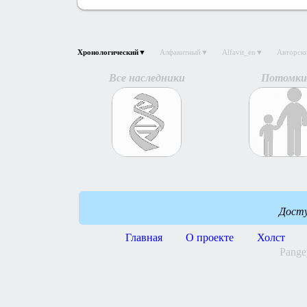
Хронологический▼
Алфавитный▼
Alfavit_en▼
Авторс
Все наследники
Потомки
Дост
Главная
О проекте
Холст
Pange