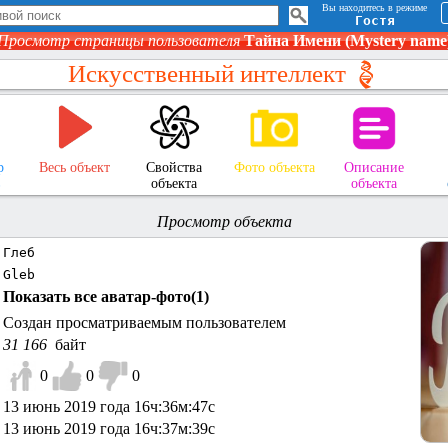
Вы находитесь в режиме
Гостя
Просмотр страницы пользователя
Тайна Имени (Mystery name
Искусственный интеллект
р
Весь объект
Свойства
Фото объекта
Описание
в
объекта
объекта
Просмотр объекта
Глеб
Gleb
Показать все аватар-фото(
1
)
Создан просматриваемым пользователем
31 166
байт
0
0
0
13 июнь 2019 года 16ч:36м:47с
13 июнь 2019 года 16ч:37м:39с