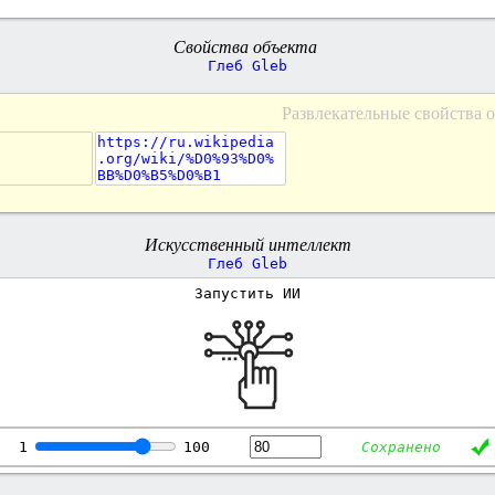
Свойства объекта
Глеб Gleb
Развлекательные свойства 
https://ru.wikipedia
.org/wiki/%D0%93%D0%
BB%D0%B5%D0%B1
Искусственный интеллект
Глеб Gleb
Запустить ИИ
1
100
Сохранено