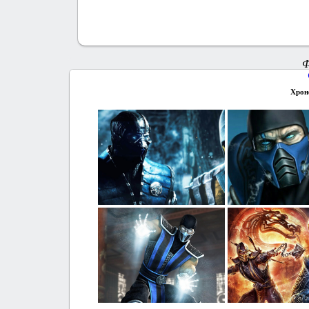
Ф
Хрон