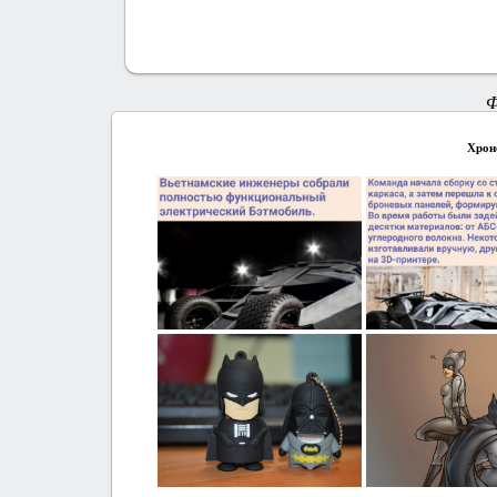
Ф
Хрон